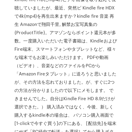
聴していましたが、最近、突然ビ Kindle fire HDX
で4k(mp4)を再生出来ますか？kindle fire 音楽 再
生 Amazonで翔田千里, 解禁お宝写真集の
{ProductTitle}。アマゾンならポイント還元本が多
数。一度購入いただいた電子書籍は、Kindleおよび
Fire端末、スマートフォンやタブレットなど、様々
な端末でもお楽しみいただけます。 PDFや動画
（ビデオ）、音楽などのファイルをPCから
「Amazon Fireタブレット」に送ろうと思いました
が、その方法を忘れておりました。が、すぐに2つ
の方法が分かりましたので以下にメモします。 で
きませんでした。自分はKindle Fire HD 8.9だけが
選択できた。） 購入済みではなく、今後、新しく
購入するkindle本の場合は、 パソコン購入画面で
[1-clickで今すぐ買う]の下にある、 [配信先]を端末
にせず「PC経由で転送」を選択してから購入ボタ