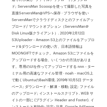
ド; ServersMan Scooopを使って撮影した写真を
直接ServersMan@VPSへ保存 · ブラウザを使い
ServersManでクラウドディスクとのファイルアッ
プロード/ マウントオプション（ServersMan＠
Disk Linux版クライアント）. 2020年2月12日
S3Uploader - Amazon S3上のファイルをアップロ
ード&ダウンロードの使い方、日本語情報は
MOONGIFTでチェック。Amazon S3にファイルを
アップロードする場合、いくつかの方法がありま
す。専用のUIを作ってアップロードする nnn - ター
ミナル用の高速なファイル管理 · noah - macOS上
で動くUbuntuのBash環境. 2019年10月5日 データ
ベース; ダウンロード・解凍・移動; 設定; ファイル
のアップロード; インストールスクリプト. WEB サ
イトの一部に (プラグイン Header and Footer). イ
ンストールと有効化; 設定; 注意. Google AdSense.