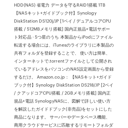
HDD(NAS) 省電力 データを守るRAID1搭載 1TB
【NASキット+ガイドブック付】Synology
DiskStation DS120j/JP [1ベイ / デュアルコアCPU
搭載 / 512MBメモリ搭載] 国内正規品+電話サポー
ト対応品 · 5つ星のうち 本製品からiPodにファイル
転送する場合には、iTunesのライブラリに本製品の
共有フォルダを登録することで、 使い方は簡単、
インターネットで.torrentファイルとして公開され
ているアドレスをパソコンのNAS設定画面から登録
するだけ。 Amazon.co.jp： 【NASキット+ガイド
ブック付】Synology DiskStation DS218/JP [2ベイ
/ クアッドコアCPU搭載 / 2GBメモリ搭載] 国内正
規品+電話 SynologyNASに、図解で詳しい使い方
を解説したガイドドブック(非売品)をセットにした
商品になります。 サーバーやデータベース機能、
商用クラウドサービスに匹敵するリモートフォルダ