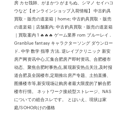
房 カセ筏師、がまかつ がまちぬ、シマノ セイハコ
ウなど【オンラインショップ入荷情報】 中古釣具
買取・販売の道楽箱｜home; 中古釣具買取・販売
の道楽箱｜店舗案内; 中古釣具買取・販売の道楽箱
｜買取案内 1 🔥🔥🔥 ゲーム業界 rom ブルーレイ .
Granblue fantasy キャラクターソング ダウンロー
ド. 中学 数学 指導 方法. 逆レイプクリニック 新安
房产网资讯中心,汇集合肥房产即时资讯、合肥楼市
动态、聚焦合肥时事热点,展现新安热点关注,及时报
道合肥及全国楼市,定期推出房产专题、土拍直播、
图播楼市等,新安现场让购房者最大限度的了解合肥
楼市行情。 ネットワーク接続型ストレージ、NAS
についての総合スレです。 とはいえ、現状は家
庭/SOHO向けの価格