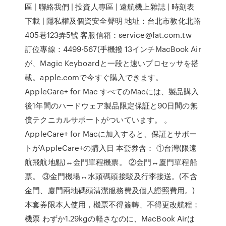
區 | 聯絡我們 | 投資人專區 | 遠航機上雜誌 | 時刻表
下載 | 隱私權及個資安全聲明 地址：台北市敦化北路
405巷123弄5號 客服信箱：service@fat.com.tw
訂位專線：4499-567(手機撥 13インチMacBook Air
が、Magic Keyboardと一段と速いプロセッサを搭
載。apple.comで今すぐ購入できます。
AppleCare+ for Mac すべてのMacには、製品購入
後1年間のハードウェア製品限定保証と90日間の無
償テクニカルサポートがついています。 。
AppleCare+ for Macに加入すると、保証とサポー
トがAppleCare+の購入日 本套券含： ①台灣(限遠
航飛航地點)↔金門單程機票。 ②金門↔廈門單程船
票。 ③金門機場↔水頭碼頭接駁及行李接送。(不含
金門、廈門兩地碼頭清潔服務費及個人證照費用。)
本套券限本人使用，機票不得簽轉、不得更改航程；
機票 わずか1.29kgの軽さなのに、MacBook Airは