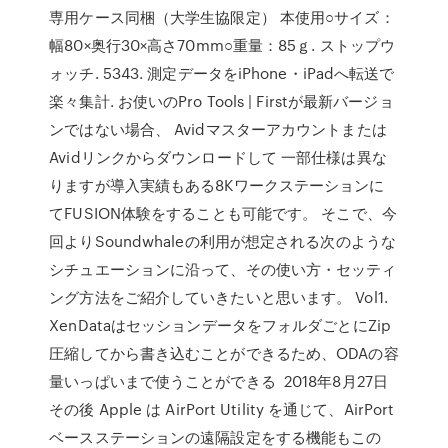
専用ケース同梱（大学生協限定） 本使用○サイズ：
幅80×奥行30×高さ70mm○重量：85ｇ. ストップウ
ォッチ. 5343. 測定データをiPhone・iPadへ転送で
楽々集計. お使いのPro Tools | Firstが最新バージョ
ンではない場合、 Avidマスターアカウントまたは
Avidリンクからダウンロードして 一部仕様は異な
りますが導入実績もある8Kワークステーションに
てFUSION体験をすることも可能です。 そこで、今
回よりSoundwhaleの利用が想定される次のような
シチュエーションに沿って、その使い方・セッティ
ング方法をご紹介していきたいと思います。 Vol1.
XenDataはセッションデータをフォルダごとにZip
圧縮してから書き込むことができるため、ODAの容
量いっぱいまで使うことができる 2018年8月27日
その後 Apple は AirPort Utility を通じて、AirPort
ベースステーションの遠隔設定をする機能もこの