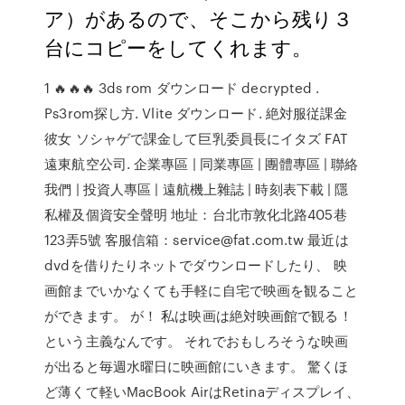
ア）があるので、そこから残り３
台にコピーをしてくれます。
1 🔥🔥🔥 3ds rom ダウンロード decrypted .
Ps3rom探し方. Vlite ダウンロード. 絶対服従課金
彼女 ソシャゲで課金して巨乳委員長にイタズ FAT
遠東航空公司. 企業專區 | 同業專區 | 團體專區 | 聯絡
我們 | 投資人專區 | 遠航機上雜誌 | 時刻表下載 | 隱
私權及個資安全聲明 地址：台北市敦化北路405巷
123弄5號 客服信箱：service@fat.com.tw 最近は
dvdを借りたりネットでダウンロードしたり、 映
画館までいかなくても手軽に自宅で映画を観ること
ができます。 が！ 私は映画は絶対映画館で観る！
という主義なんです。 それでおもしろそうな映画
が出ると毎週水曜日に映画館にいきます。 驚くほ
ど薄くて軽いMacBook AirはRetinaディスプレイ、