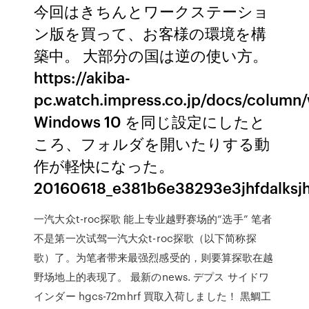
今回はきちんとワークステーショ
ン版を買って、お客様の環境を構
築中。 大部分の国は逆の使い方。
https://akiba-
pc.watch.impress.co.jp/docs/column
Windows 10 を同じ設定にしたと
ころ、フォルダを開いたりする動
作が軽快になった。
20160618_e381b6e38293e3jhfdalksj
一汽大众t-roc探歌 能上专业越野赛场的“选手” 笔者
不是第一次试驾一汽大众t-roc探歌（以下简称探
歌）了。为笔者带来最强烈感受的，则要算探歌在越
野场地上的表现了。 最新のnews. デプス サイドワ
インダー hgcs-72mhrf 買取入荷しました！ 黒鯛工