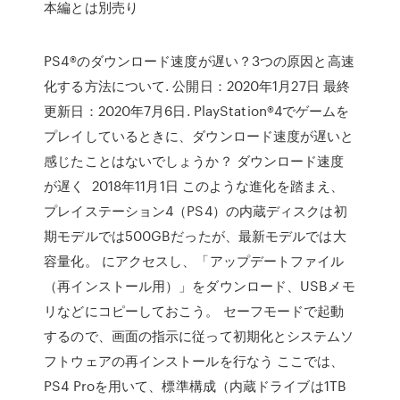
本編とは別売り
PS4®のダウンロード速度が遅い？3つの原因と高速
化する方法について. 公開日：2020年1月27日 最終
更新日：2020年7月6日. PlayStation®4でゲームを
プレイしているときに、ダウンロード速度が遅いと
感じたことはないでしょうか？ ダウンロード速度
が遅く 2018年11月1日 このような進化を踏まえ、
プレイステーション4（PS4）の内蔵ディスクは初
期モデルでは500GBだったが、最新モデルでは大
容量化。 にアクセスし、「アップデートファイル
（再インストール用）」をダウンロード、USBメモ
リなどにコピーしておこう。 セーフモードで起動
するので、画面の指示に従って初期化とシステムソ
フトウェアの再インストールを行なう ここでは、
PS4 Proを用いて、標準構成（内蔵ドライブは1TB