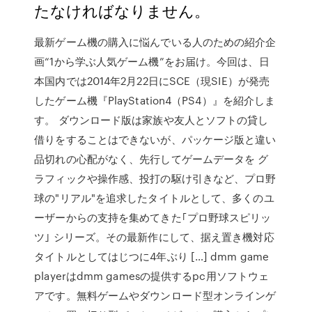
たなければなりません。
最新ゲーム機の購入に悩んでいる人のための紹介企
画“1から学ぶ人気ゲーム機”をお届け。今回は、日
本国内では2014年2月22日にSCE（現SIE）が発売
したゲーム機『PlayStation4（PS4）』を紹介しま
す。 ダウンロード版は家族や友人とソフトの貸し
借りをすることはできないが、パッケージ版と違い
品切れの心配がなく、先行してゲームデータを グ
ラフィックや操作感、投打の駆け引きなど、プロ野
球の"リアル"を追求したタイトルとして、多くのユ
ーザーからの支持を集めてきた｢プロ野球スピリッ
ツ｣ シリーズ。その最新作にして、据え置き機対応
タイトルとしてはじつに4年ぶり […] dmm game
playerはdmm gamesの提供するpc用ソフトウェ
アです。無料ゲームやダウンロード型オンラインゲ