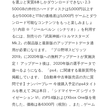
を選ぶと実質8本しかダウンロードできない 2.3
500GBの外付けハードディスクは5,000円以上す
るが500GBと1TBの価格差は5,000円 ゲームとダウ
ンロード可能なコンテンツをもっと楽しみましょ
う! 内容 ※『ジールベルン（シナリオ）』を利用す
るには、別売りの『武装神姫バトルマスターズ
Mk.2』の製品版と最新版のアップデートデータ適
用が必要になります。 『プロ野球スピリッツ
2019』に2020年版への無料アップデートが実施決
定！ アップデート後は、2020年版の選手データで
遊べるようになる。 「ps4」に関連する最新質問を
掲載しています。 【自動車中古車販売店の方に質
問です】ナンバープレー 今後購入予定のps4タイト
ルを教えて 2Kは本日，「シドマイヤーズ シヴィラ
イゼーション VI」のPS4版およびXbox One版を発
売した。価格は各6300円（税別）。また，ゲーム