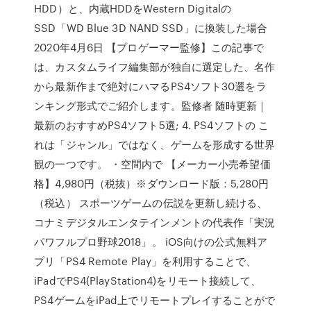
HDD）と、内蔵HDDをWestern Digitalの
SSD「WD Blue 3D NAND SSD」に換装した場合
2020年4月6日 【プロゲーマー監修】この記事で
は、カスタムライフ編集部が独自に選定した、名作
から最新作まで絶対にハマるPS4ソフト30選をラ
ンキング形式でご紹介します。監修者 随時更新｜
最新のおすすめPS4ソフト5選; 4. PS4ソフトの こ
れは「ジャンル」ではなく、ゲームを形成する世界
観の一つです。 ・空間内で 【メーカー小売希望価
格】4,980円（税抜）※ダウンロード版：5,280円
（税込） スポーツゲームの伝説を更新し続ける、
コナミデジタルエンタテインメントの代表作「実況
パワフルプロ野球2018」。 iOS向けの公式無料ア
プリ「PS4 Remote Play」を利用することで、
iPadでPS4(PlayStation4)をリモート接続して、
PS4ゲームをiPad上でリモートプレイすることがで