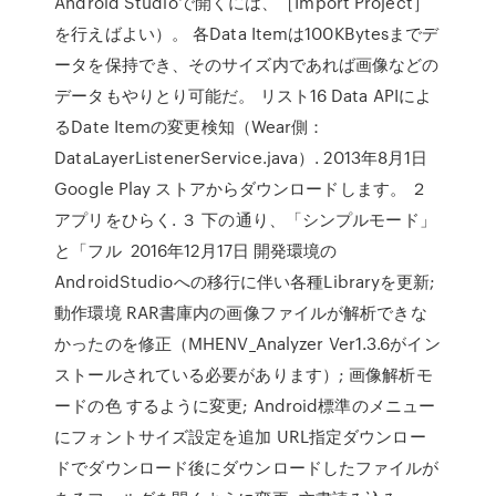
Android Studioで開くには、［Import Project］
を行えばよい）。 各Data Itemは100KBytesまでデ
ータを保持でき、そのサイズ内であれば画像などの
データもやりとり可能だ。 リスト16 Data APIによ
るDate Itemの変更検知（Wear側：
DataLayerListenerService.java）. 2013年8月1日
Google Play ストア‎からダウンロードします。 ２
アプリをひらく. ３ 下の通り、「シンプルモード」
と「フル 2016年12月17日 開発環境の
AndroidStudioへの移行に伴い各種Libraryを更新;
動作環境 RAR書庫内の画像ファイルが解析できな
かったのを修正（MHENV_Analyzer Ver1.3.6がイン
ストールされている必要があります）; 画像解析モ
ードの色 するように変更; Android標準のメニュー
にフォントサイズ設定を追加 URL指定ダウンロー
ドでダウンロード後にダウンロードしたファイルが