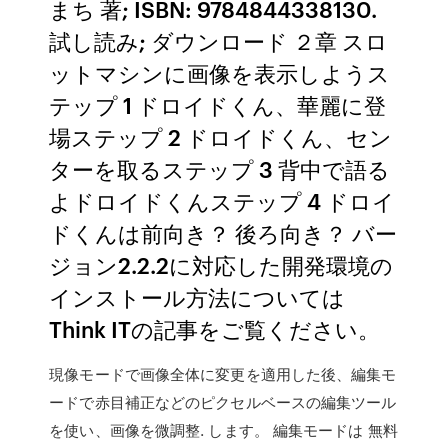
まち 著; ISBN: 9784844338130.
試し読み; ダウンロード ２章 スロ
ットマシンに画像を表示しようス
テップ 1 ドロイドくん、華麗に登
場ステップ 2 ドロイドくん、セン
ターを取るステップ 3 背中で語る
よドロイドくんステップ 4 ドロイ
ドくんは前向き？ 後ろ向き？ バー
ジョン2.2.2に対応した開発環境の
インストール方法については
Think ITの記事をご覧ください。
現像モードで画像全体に変更を適用した後、編集モ
ードで赤目補正などのピクセルベースの編集ツール
を使い、画像を微調整. します。 編集モードは 無料