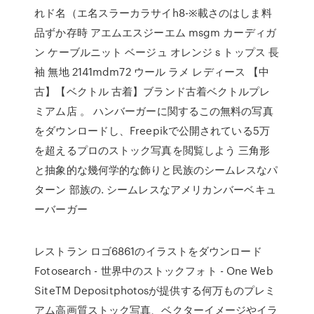
れド名（エ名スラーカラサイh8-※載さのはしま料
品ずか存時 アエムエスジーエム msgm カーディガ
ン ケーブルニット ベージュ オレンジ s トップス 長
袖 無地 2141mdm72 ウール ラメ レディース 【中
古】【ベクトル 古着】ブランド古着ベクトルプレ
ミアム店 。 ハンバーガーに関するこの無料の写真
をダウンロードし、Freepikで公開されている5万
を超えるプロのストック写真を閲覧しよう 三角形
と抽象的な幾何学的な飾りと民族のシームレスなパ
ターン 部族の. シームレスなアメリカンバーベキュ
ーバーガー
レストラン ロゴ6861のイラストをダウンロード
Fotosearch - 世界中のストックフォト - One Web
SiteTM Depositphotosが提供する何万ものプレミ
アム高画質ストック写真、ベクターイメージやイラ