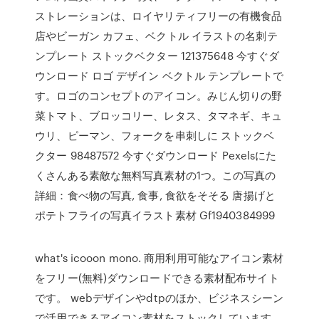
ストレーションは、ロイヤリティフリーの有機食品
店やビーガン カフェ、ベクトル イラストの名刺テ
ンプレート ストックベクター 121375648 今すぐダ
ウンロード ロゴ デザイン ベクトル テンプレートで
す。ロゴのコンセプトのアイコン。みじん切りの野
菜トマト、ブロッコリー、レタス、タマネギ、キュ
ウリ、ピーマン、フォークを串刺しに ストックベ
クター 98487572 今すぐダウンロード Pexelsにた
くさんある素敵な無料写真素材の1つ。この写真の
詳細：食べ物の写真, 食事, 食欲をそそる 唐揚げと
ポテトフライの写真イラスト素材 Gf1940384999
what's icooon mono. 商用利用可能なアイコン素材
をフリー(無料)ダウンロードできる素材配布サイト
です。 webデザインやdtpのほか、ビジネスシーン
で活用できるアイコン素材をストックしています。