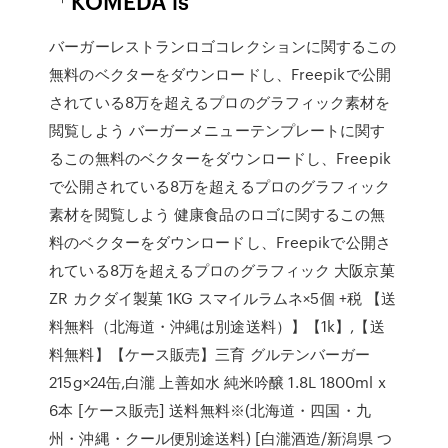
「KOMEDA is
バーガーレストランロゴコレクションに関するこの
無料のベクターをダウンロードし、Freepikで公開
されている8万を超えるプロのグラフィック素材を
閲覧しよう バーガーメニューテンプレートに関す
るこの無料のベクターをダウンロードし、Freepik
で公開されている8万を超えるプロのグラフィック
素材を閲覧しよう 健康食品のロゴに関するこの無
料のベクターをダウンロードし、Freepikで公開さ
れている8万を超えるプロのグラフィック 大阪京菓
ZR カクダイ製菓 1KG スマイルラムネ×5個 +税 【送
料無料（北海道・沖縄は別途送料）】【1k】,【送
料無料】【ケース販売】三育 グルテンバーガー
215g×24缶,白瀧 上善如水 純米吟醸 1.8L 1800ml x
6本 [ケース販売] 送料無料※(北海道・四国・九
州・沖縄・クール便別途送料) [白瀧酒造/新潟県 つ