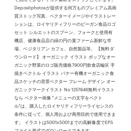
Depositphotosが提供する何万ものプレミアム高画
質ストック写真、ベクターイメージやイラストレー
ションは、ロイヤリティフリーのビーガン食品ロゴ
セット シルエットのスプーン、フォークと使用有
機店、健康食品店の緑の円の葉ファーム新鮮な市
場、ベジタリアン カフェ、自然製品等。 【無料ダ
ウンロード】 オーガニック イラスト ポップなオー
ガニック野菜のロゴ販売価格7900円飲食店輪区 手
描きベクトル イラスト バナー有機オーガニック食
品スケッチの背景ベクター フレーム デザイン オー
ガニックマークイラスト No 1257846無料イラスト
なら ベクター画像 "メニューの文字をベクト
ル"は、購入したロイヤリティフリーライセンスの
条件に従って、個人用および商用目的で使用できま
す。 イラストは5001x5001までの高解像度でEPS
ファイル形式でダウンロードできます。