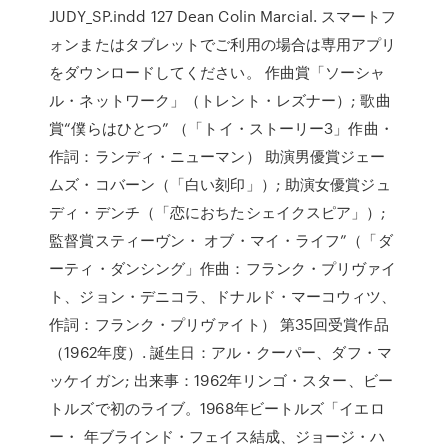
JUDY_SP.indd 127 Dean Colin Marcial. スマートフ
ォンまたはタブレットでご利用の場合は専用アプリ
をダウンロードしてください。 作曲賞「ソーシャ
ル・ネットワーク」（トレント・レズナー）; 歌曲
賞“僕らはひとつ” （「トイ・ストーリー3」作曲・
作詞：ランディ・ニューマン） 助演男優賞ジェー
ムズ・コバーン（「白い刻印」）; 助演女優賞ジュ
ディ・デンチ（「恋におちたシェイクスピア」）;
監督賞スティーヴン・ オブ・マイ・ライフ”（「ダ
ーティ・ダンシング」作曲：フランク・プリヴァイ
ト、ジョン・デニコラ、ドナルド・マーコウィツ、
作詞：フランク・プリヴァイト） 第35回受賞作品
（1962年度）. 誕生日：アル・クーパー、ダフ・マ
ッケイガン; 出来事：1962年リンゴ・スター、ビー
トルズで初のライブ。1968年ビートルズ「イエロ
ー・ 年ブラインド・フェイス結成、ジョージ・ハ