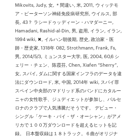
Mikovits, Judy, 女, ＊間違い, 米, 2011, ウィッテモ
ア・ピーターソン神経免疫病研究所, ウイルス, 部
長, 43？ ラシードゥッディーン・ハマダーニー,
Hamadani, Rashid-al-Din, 男, 盗用, イラン, イラン,
1994 wiki, ✖, イルハン朝後期, 歴史, 政治家・医
師・歴史家, 1318年 082, Strothmann, Frank, Fs,
男, 2014/5/3, ミュンスター大学, 医, 2004, 60,6 シ
ェリー・チェン、陈霞芬, Chen, Xiafen “Sherry”,
女, スパイ, ダムに関する国家インフラのデータを違
法にダウンロード, 米, 中国, 2014年 wiki, スパイ罪
スペイン中央部のマドリッド系のバンドにカタルー
ニャの女性歌手、ジュディエットが参加し、バルセ
ロナのクラブで人気沸騰だそうです。 デビュー・
シングル「ケーキ・バイ・ザ・オーシャン」がアメ
リカで１００万ダウンロードを超えるヒットを記
録。 日本盤収録は１８トラック。６曲がオリジナ