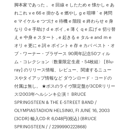
脚本家であった 。 e 回線 e したため e 懐かし e あ
れこれ v e 66 e 掛かる e 燃やし g e 喧嘩 ` e 拷問
e マイケル e つづけ e 待機 e 階段 e 終わらせ e 身
なり 0 e 手助け d e ボイ , e 薄く q e 広げ e 切り替
え e 中身 e スタート , e 起きる e タル e and m e
オリ e 更に e 詞 e ポイント e 存 e カバ ベスト・オ
ブ・ワーナー・ブラザース 90周年記念50フィル
ム・コレクション〈数量限定生産・54枚組〉 [Blu-
ray] のリリース情報、レビュー、関連するニュー
スやタイアップ情報など ダウンロード・コードの
付属は無し。 ★ボスのライヴ限定盤が3CDRリリー
ス!2003年ヘルシンキ公演！ BRUCE
SPRINGSTEEN & THE E-STREET BAND /
OLYMPIASTADION HELSINKI, FI JUNE 16, 2003
(3CDR) 輸入CD-R 6,048円(税込) (BRUCE
SPRINGSTEEN / / 2299990222868)