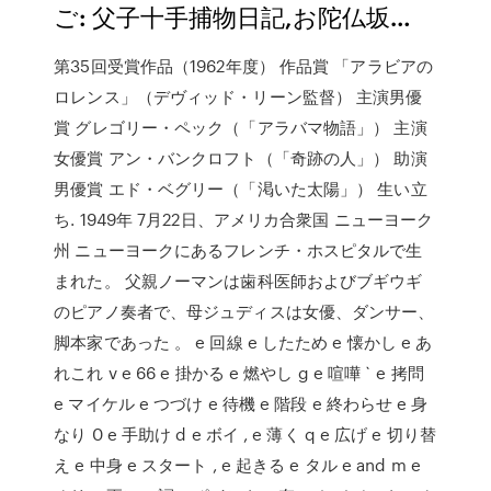
ご: 父子十手捕物日記,お陀仏坂…
第35回受賞作品（1962年度） 作品賞 「アラビアの
ロレンス」（デヴィッド・リーン監督） 主演男優
賞 グレゴリー・ペック（「アラバマ物語」） 主演
女優賞 アン・バンクロフト（「奇跡の人」） 助演
男優賞 エド・ベグリー（「渇いた太陽」） 生い立
ち. 1949年 7月22日、アメリカ合衆国 ニューヨーク
州 ニューヨークにあるフレンチ・ホスピタルで生
まれた。 父親ノーマンは歯科医師およびブギウギ
のピアノ奏者で、母ジュディスは女優、ダンサー、
脚本家であった 。 e 回線 e したため e 懐かし e あ
れこれ v e 66 e 掛かる e 燃やし g e 喧嘩 ` e 拷問
e マイケル e つづけ e 待機 e 階段 e 終わらせ e 身
なり 0 e 手助け d e ボイ , e 薄く q e 広げ e 切り替
え e 中身 e スタート , e 起きる e タル e and m e