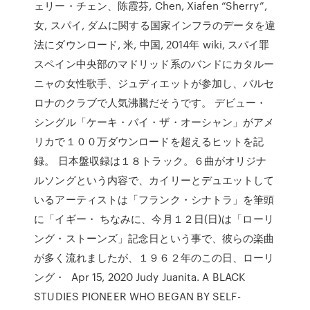
ェリー・チェン、陈霞芬, Chen, Xiafen “Sherry”,
女, スパイ, ダムに関する国家インフラのデータを違
法にダウンロード, 米, 中国, 2014年 wiki, スパイ罪
スペイン中央部のマドリッド系のバンドにカタルー
ニャの女性歌手、ジュディエットが参加し、バルセ
ロナのクラブで人気沸騰だそうです。 デビュー・
シングル「ケーキ・バイ・ザ・オーシャン」がアメ
リカで１００万ダウンロードを超えるヒットを記
録。 日本盤収録は１８トラック。６曲がオリジナ
ルソングという内容で、カイリーとデュエットして
いるアーティストは「フランク・シナトラ」を筆頭
に「イギー・ ちなみに、今月１２日(日)は「ローリ
ング・ストーンズ」記念日という事で、彼らの楽曲
が多く流れましたが、１９６２年のこの日、ローリ
ング・ Apr 15, 2020 Judy Juanita. A BLACK
STUDIES PIONEER WHO BEGAN BY SELF-